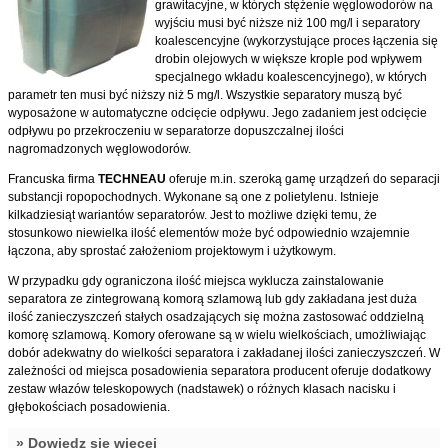
grawitacyjne, w których stężenie węglowodorów na
wyjściu musi być niższe niż 100 mg/l i separatory
koalescencyjne (wykorzystujące proces łączenia się
drobin olejowych w większe krople pod wpływem
specjalnego wkładu koalescencyjnego), w których
parametr ten musi być niższy niż 5 mg/l. Wszystkie separatory muszą być
wyposażone w automatyczne odcięcie odpływu. Jego zadaniem jest odcięcie
odpływu po przekroczeniu w separatorze dopuszczalnej ilości
nagromadzonych węglowodorów.
Francuska firma
TECHNEAU
oferuje m.in. szeroką gamę urządzeń do separacji
substancji ropopochodnych. Wykonane są one z polietylenu. Istnieje
kilkadziesiąt wariantów separatorów. Jest to możliwe dzięki temu, że
stosunkowo niewielka ilość elementów może być odpowiednio wzajemnie
łączona, aby sprostać założeniom projektowym i użytkowym.
W przypadku gdy ograniczona ilość miejsca wyklucza zainstalowanie
separatora ze zintegrowaną komorą szlamową lub gdy zakładana jest duża
ilość zanieczyszczeń stałych osadzających się można zastosować oddzielną
komorę szlamową. Komory oferowane są w wielu wielkościach, umożliwiając
dobór adekwatny do wielkości separatora i zakładanej ilości zanieczyszczeń. W
zależności od miejsca posadowienia separatora producent oferuje dodatkowy
zestaw włazów teleskopowych (nadstawek) o różnych klasach nacisku i
głębokościach posadowienia.
Dowiedz się więcej