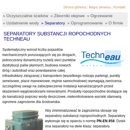
Strona główna
|
Mapa serwisu
|
Kontakt
Oczyszczalnie ścieków
Zbiorniki olejowe
Ogrzewanie
Uzdatnianie wody
Separatory
Oprogramowanie
O firmie
SEPARATORY SUBSTANCJI ROPOCHODNYCH
TECHNEAU
Systematyczny wzrost liczby pojazdów
mechanicznych poruszających się po drogach,
jednoczesny dynamiczny rozwój sieci punktów
dystrybucji paliw płynnych, budowa nowych
dróg i autostrad oraz powstawanie całej
infrastruktury związanej z transportem (wszelkiego rodzaju parkingi, punkty
serwisowe, place manewrowe, myjnie samochodowe) wymagają zwrócenia
szczególnej uwagi na zabezpieczenie instalacji kanalizacyjnych przed
skażeniem węglowodorami mineralnymi. Produkty ropopochodne dostające się
do kanalizacji poprzez wody deszczowe, niekontrolowane wycieki stanowią
ogromne zagrożenie dla środowiska.
Aby zminimalizować te zagrożenia stosuje się
separatory substancji ropopochodnych. Separatory
wykonuje się w oparciu o normę
PN-EN 858
. Dzieli
ona separatory na dwie klasy: separatory